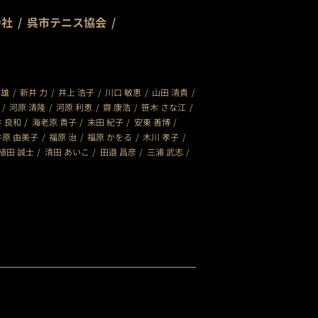
会社
呉市テニス協会
秀雄
新井 力
井上 浩子
川口 敏恵
山田 清貴
河原 清隆
河原 利恵
齋 康浩
笹木 さな江
 良和
海老原 貴子
末田 紀子
安東 善博
井原 由美子
福原 治
福原 かをる
木川 孝子
植田 誠士
清田 あいこ
田邉 昌彦
三浦 武志