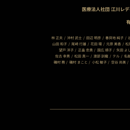
医療法人社団 江川レ
林 正夫
沖村 武士
田辺 明彦
春貝地 純子
山田 和子
尾崎 行雄
花田 環
元原 美香
松
望戸 洋子
正畠 忠貴
国広 順子
矢田 よ
佐古 幸男
松田 真一
渡部 訓寵
テル
名越
磯村 務
磯村 まこと
小松 敏子
空谷 尚美