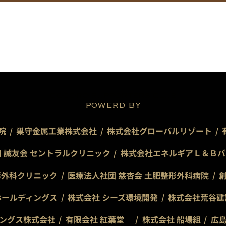
POWERD BY
院
巣守金属工業株式会社
株式会社グローバルリゾート
 誠友会 セントラルクリニック
株式会社エネルギアＬ＆Ｂパ
形外科クリニック
医療法人社団 慈杏会 土肥整形外科病院
ホールディングス
株式会社 シーズ環境開発
株式会社荒谷建
ングス株式会社
有限会社 紅葉堂
株式会社 船場組
広