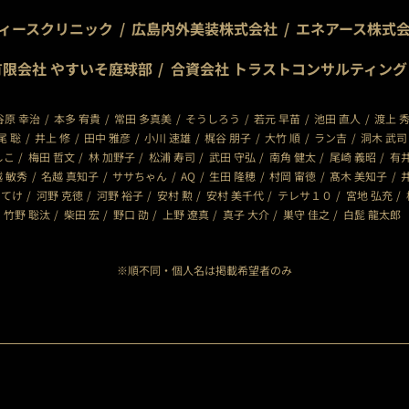
ディースクリニック
広島内外美装株式会社
エネアース株式
有限会社 やすいそ庭球部
合資会社 トラストコンサルティング
谷原 幸治
本多 宥貴
常田 多真美
そうしろう
若元 早苗
池田 直人
渡上 
尾 聡
井上 修
田中 雅彦
小川 速雄
梶谷 朋子
大竹 順
ラン吉
洞木 武司
しこ
梅田 哲文
林 加野子
松浦 寿司
武田 守弘
南角 健太
尾崎 義昭
有井
 敏秀
名越 真知子
ササちゃん
AQ
生田 隆穂
村岡 甯徳
髙木 美知子
てけ
河野 克徳
河野 裕子
安村 勲
安村 美千代
テレサ１０
宮地 弘充
竹野 聡汰
柴田 宏
野口 劭
上野 遼真
真子 大介
巣守 佳之
白髭 龍太郎
※順不同・個人名は掲載希望者のみ