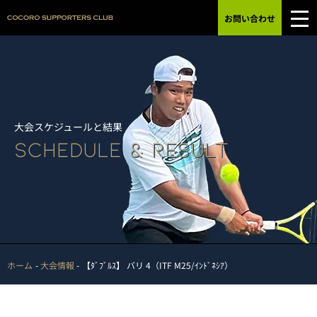
お問い合わせ
大会スケジュールと結果
SCHEDULE & RESULT
ホーム
大会情報
【ﾀﾞﾌﾞﾙｽ】 バリ 4（ITF M25/ｲﾝﾄﾞﾈｼｱ）