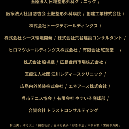
医療法人 日域整形外科クリニック
医療法人社団 慈杏会 土肥整形外科病院
創建工業株式会社
株式会社トータテホールディングス
株式会社 シーズ環境開発
株式会社荒谷建設コンサルタント
ヒロマツホールディングス株式会社
有限会社 紅葉堂
株式会社 船場組
広島食肉市場株式会社
医療法人社団 江川レディースクリニック
広島内外美装株式会社
エネアース株式会社
呉市テニス協会
有限会社 やすいそ庭球部
合資会社 トラストコンサルティング
林 正夫
沖村 武士
田辺 明彦
春貝地 純子
谷原 幸治
本多 宥貴
常田 多真美