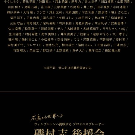
そうしろう
若元 早苗
池田 直人
渡上 秀雄
新井 力
井上 浩子
川口 敏恵
山田 清貴
山田 和子
尾崎 行雄
花田 環
元原 美香
松尾 聡
井上 修
田中 雅彦
小川 速雄
梶谷 朋子
大竹 順
ラン吉
洞木 武司
河原 清隆
河原 利恵
齋 康浩
笹木 さな江
望戸 洋子
正畠 忠貴
国広 順子
矢田 よしこ
梅田 哲文
林 加野子
松浦 寿司
武田 守弘
南角 健太
尾崎 義昭
有井 良和
海老原 貴子
末田 紀子
安東 善博
佐古 幸男
松田 真一
渡部 訓寵
テル
名越 敏秀
名越 真知子
ササちゃん
AQ
生田 隆穂
村岡 甯徳
髙木 美知子
井原 由美子
福原 治
福原 かをる
木川 孝子
磯村 務
磯村 まこと
小松 敏子
空谷 尚美
てけ
河野 克徳
河野 裕子
安村 勲
安村 美千代
テレサ１０
宮地 弘充
植田 誠士
清田 あいこ
田邉 昌彦
三浦 武志
竹野 聡汰
柴田 宏
野口 劭
上野 遼真
真子 大介
巣守 佳之
白髭 龍太郎
※順不同・個人名は掲載希望者のみ