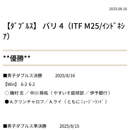
2025.08.16
【ﾀﾞﾌﾞﾙｽ】 バリ 4（ITF M25/ｲﾝﾄﾞﾈｼ
ｱ）
**優勝**
■男子ダブルス決勝 2025/8/16
【Win】 6-2 6-2
○ 磯村 志 ／ 中川 舜祐（ やすいそ庭球部 ／ 伊予銀行 ）
● A.クリンチャロフ／ A.ライ（ ともに ﾆｭｰｼﾞｰﾗﾝﾄﾞ ）
■男子ダブルス準決勝 2025/8/15