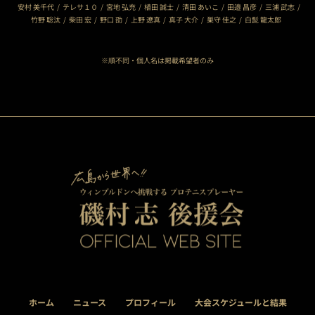
安村 美千代
テレサ１０
宮地 弘充
植田 誠士
清田 あいこ
田邉 昌彦
三浦 武志
竹野 聡汰
柴田 宏
野口 劭
上野 遼真
真子 大介
巣守 佳之
白髭 龍太郎
※順不同・個人名は掲載希望者のみ
ホーム
ニュース
プロフィール
大会スケジュールと結果