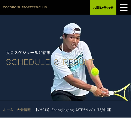
お問い合わせ
大会スケジュールと結果
SCHEDULE & RESULT
ホーム
大会情報
【ｼﾝｸﾞﾙｽ】Zhangjiagang（ATPﾁｬﾚﾝｼﾞｬｰ75/中国）