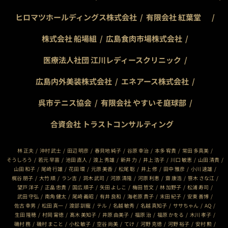
ヒロマツホールディングス株式会社
有限会社 紅葉堂
株式会社 船場組
広島食肉市場株式会社
医療法人社団 江川レディースクリニック
広島内外美装株式会社
エネアース株式会社
呉市テニス協会
有限会社 やすいそ庭球部
合資会社 トラストコンサルティング
林 正夫
沖村 武士
田辺 明彦
春貝地 純子
谷原 幸治
本多 宥貴
常田 多真美
そうしろう
若元 早苗
池田 直人
渡上 秀雄
新井 力
井上 浩子
川口 敏恵
山田 清貴
山田 和子
尾崎 行雄
花田 環
元原 美香
松尾 聡
井上 修
田中 雅彦
小川 速雄
梶谷 朋子
大竹 順
ラン吉
洞木 武司
河原 清隆
河原 利恵
齋 康浩
笹木 さな江
望戸 洋子
正畠 忠貴
国広 順子
矢田 よしこ
梅田 哲文
林 加野子
松浦 寿司
武田 守弘
南角 健太
尾崎 義昭
有井 良和
海老原 貴子
末田 紀子
安東 善博
佐古 幸男
松田 真一
渡部 訓寵
テル
名越 敏秀
名越 真知子
ササちゃん
AQ
生田 隆穂
村岡 甯徳
髙木 美知子
井原 由美子
福原 治
福原 かをる
木川 孝子
磯村 務
磯村 まこと
小松 敏子
空谷 尚美
てけ
河野 克徳
河野 裕子
安村 勲