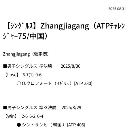
2025.08.31
【ｼﾝｸﾞﾙｽ】Zhangjiagang（ATPﾁｬﾚﾝ
ｼﾞｬｰ75/中国）
Zhangjiagang（張家港）
■男子シングルス 準決勝 2025/8/30
【Lose】 6-7(1) 0-6
○ O.クロフォード（ ｲｷﾞﾘｽ ）[ATP 230]
■男子シングルス 準々決勝 2025/8/29
【Win】 2-6 6-2 6-4
● シン・サンヒ（ 韓国 ）[ATP 406]