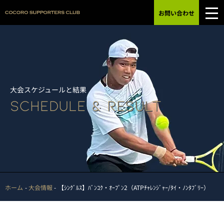
お問い合わせ
大会スケジュールと結果
SCHEDULE & RESULT
ホーム
大会情報
【ｼﾝｸﾞﾙｽ】ﾊﾞﾝｺｸ・ｵｰﾌﾟﾝ2（ATPﾁｬﾚﾝｼﾞｬｰ/ﾀｲ・ﾉﾝﾀﾌﾞﾘｰ）