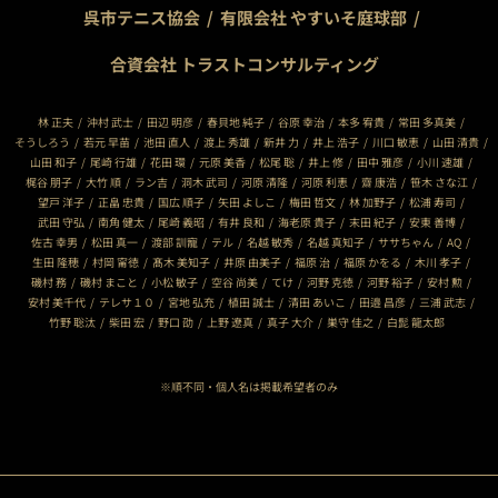
呉市テニス協会
有限会社 やすいそ庭球部
合資会社 トラストコンサルティング
林 正夫
沖村 武士
田辺 明彦
春貝地 純子
谷原 幸治
本多 宥貴
常田 多真美
そうしろう
若元 早苗
池田 直人
渡上 秀雄
新井 力
井上 浩子
川口 敏恵
山田 清貴
山田 和子
尾崎 行雄
花田 環
元原 美香
松尾 聡
井上 修
田中 雅彦
小川 速雄
梶谷 朋子
大竹 順
ラン吉
洞木 武司
河原 清隆
河原 利恵
齋 康浩
笹木 さな江
望戸 洋子
正畠 忠貴
国広 順子
矢田 よしこ
梅田 哲文
林 加野子
松浦 寿司
武田 守弘
南角 健太
尾崎 義昭
有井 良和
海老原 貴子
末田 紀子
安東 善博
佐古 幸男
松田 真一
渡部 訓寵
テル
名越 敏秀
名越 真知子
ササちゃん
AQ
生田 隆穂
村岡 甯徳
髙木 美知子
井原 由美子
福原 治
福原 かをる
木川 孝子
磯村 務
磯村 まこと
小松 敏子
空谷 尚美
てけ
河野 克徳
河野 裕子
安村 勲
安村 美千代
テレサ１０
宮地 弘充
植田 誠士
清田 あいこ
田邉 昌彦
三浦 武志
竹野 聡汰
柴田 宏
野口 劭
上野 遼真
真子 大介
巣守 佳之
白髭 龍太郎
※順不同・個人名は掲載希望者のみ