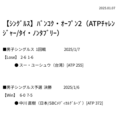
2025.01.07
【ｼﾝｸﾞﾙｽ】ﾊﾞﾝｺｸ・ｵｰﾌﾟﾝ2（ATPﾁｬﾚﾝ
ｼﾞｬｰ/ﾀｲ・ﾉﾝﾀﾌﾞﾘｰ）
■男子シングルス 1回戦 2025/1/7
【Lose】 2-6 1-6
● スー・ユーシュウ（台湾）[ATP 255]
■男子シングルス予選 決勝 2025/1/6
【Win】 6-0 7-5
● 中川 直樹（日本/SBCﾒﾃﾞｨｶﾙｸﾞﾙｰﾌﾟ）[ATP 372]